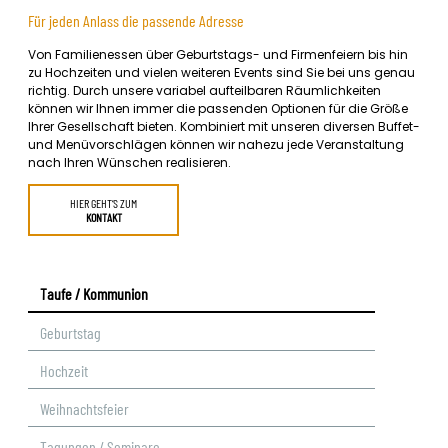
Für jeden Anlass die passende Adresse
Von Familienessen über Geburtstags- und Firmenfeiern bis hin
zu Hochzeiten und vielen weiteren Events sind Sie bei uns genau
richtig. Durch unsere variabel aufteilbaren Räumlichkeiten
können wir Ihnen immer die passenden Optionen für die Größe
Ihrer Gesellschaft bieten. Kombiniert mit unseren diversen Buffet-
und Menüvorschlägen können wir nahezu jede Veranstaltung
nach Ihren Wünschen realisieren.
HIER GEHT‘S ZUM
KONTAKT
Taufe / Kommunion
Geburtstag
Nothing found.
Nothing found.
Nothing found.
Nothing found.
Nothing found.
Nothing found.
Hochzeit
Weihnachtsfeier
Tagungen / Seminare